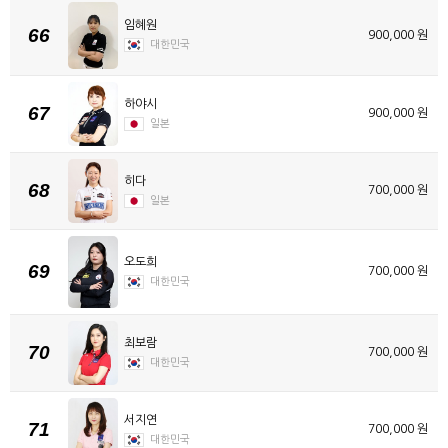
임혜원
66
900,000 원
대한민국
하야시
67
900,000 원
일본
히다
68
700,000 원
일본
오도희
69
700,000 원
대한민국
최보람
70
700,000 원
대한민국
서지연
71
700,000 원
대한민국