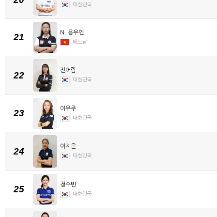
대한민국
N. 응우옌
21
베트남
전어람
22
대한민국
이유주
23
대한민국
이지은
24
대한민국
정수빈
25
대한민국