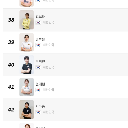
대한민국
김보라
38
대한민국
정보윤
39
대한민국
우휘인
40
대한민국
전애린
41
대한민국
박다솜
42
대한민국