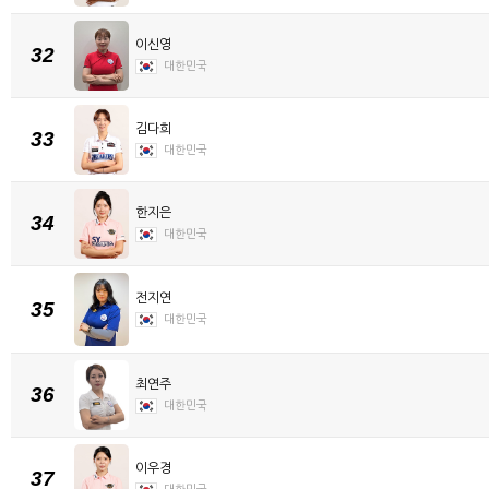
이신영
32
대한민국
김다희
33
대한민국
한지은
34
대한민국
전지연
35
대한민국
최연주
36
대한민국
이우경
37