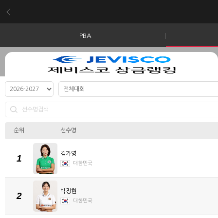
PBA
순위
선수명
김가영
1
대한민국
박정현
2
대한민국