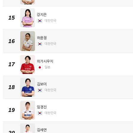
강지은
15
대한민국
하윤정
16
대한민국
히가시우치
17
일본
김보미
18
대한민국
임경진
19
대한민국
김세연
20