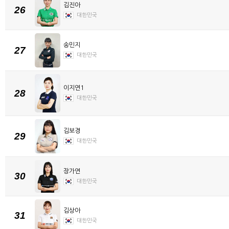
김진아
26
대한민국
송민지
27
대한민국
이지연1
28
대한민국
김보경
29
대한민국
장가연
30
대한민국
김상아
31
대한민국