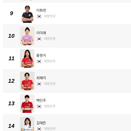
이화연
9
대한민국
이미래
10
대한민국
용현지
11
대한민국
최혜미
12
대한민국
백민주
13
대한민국
김예은
14
대한민국