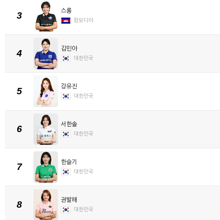
스롱
3
캄보디아
김민아
4
대한민국
강유진
5
대한민국
서한솔
6
대한민국
한슬기
7
대한민국
권발해
8
대한민국