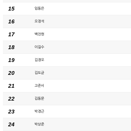
15
임동은
16
오정석
17
백찬현
18
이길수
19
김경오
20
김도균
21
고준서
22
김동문
23
박경근
24
박상준