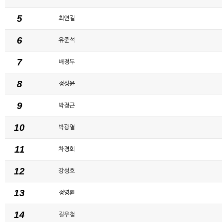
5
최연길
6
유준석
7
배정두
8
정성윤
9
박정근
10
박광열
11
차경회
12
강성호
13
정영환
14
길우철