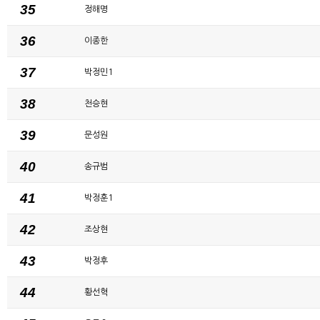
35
정해명
36
이종한
37
박정민1
38
천승현
39
문성원
40
송규범
41
박정훈1
42
조상현
43
박정후
44
황선혁