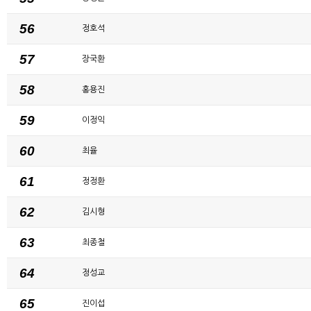
56
정호석
57
장국환
58
홍용진
59
이정익
60
최율
61
정정환
62
김시형
63
최종철
64
정성교
65
진이섭