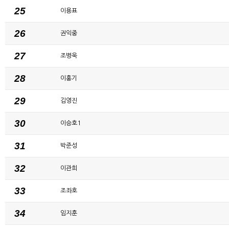
25
이용표
26
권익중
27
조병욱
28
이홍기
29
김영진
30
이승호1
31
박준성
32
이관희
33
조좌호
34
임지훈