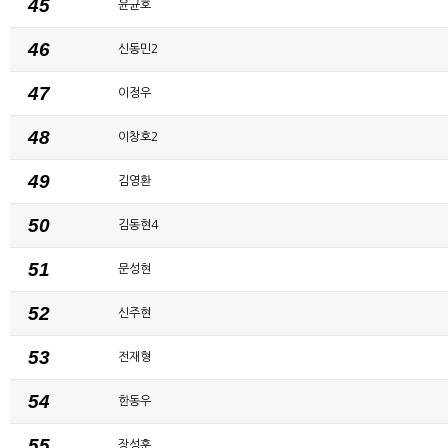
45
윤균호
46
신동민2
47
이정우
48
이창호2
49
김영환
50
김동현4
51
문성현
52
신주현
53
전재형
54
한동우
55
장성훈