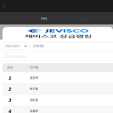
PBA
순위
선수명
1
정찬국
2
박기호
3
김도헌
4
조화우