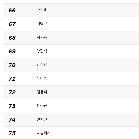
66
박지호
67
최명근
68
정기용
69
장광석
70
강승용
71
박이승
72
김용식
73
안상규
74
권혁민
75
박승희2